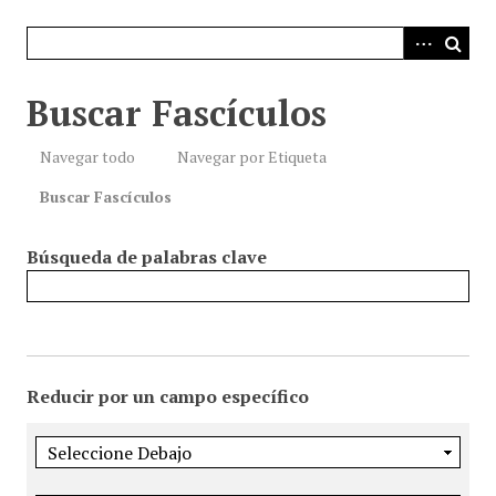
i
n
c
i
Buscar Fascículos
p
a
Navegar todo
Navegar por Etiqueta
l
Buscar Fascículos
Búsqueda de palabras clave
Reducir por un campo específico