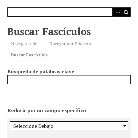
i
n
c
i
Buscar Fascículos
p
a
Navegar todo
Navegar por Etiqueta
l
Buscar Fascículos
Búsqueda de palabras clave
Reducir por un campo específico