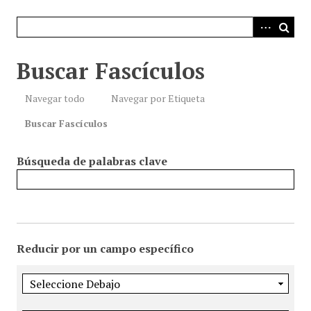
i
n
c
i
Buscar Fascículos
p
a
Navegar todo
Navegar por Etiqueta
l
Buscar Fascículos
Búsqueda de palabras clave
Reducir por un campo específico