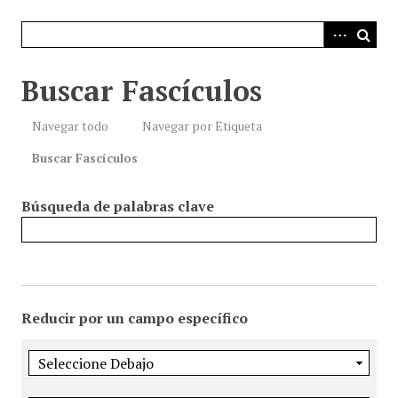
i
n
c
i
Buscar Fascículos
p
a
Navegar todo
Navegar por Etiqueta
l
Buscar Fascículos
Búsqueda de palabras clave
Reducir por un campo específico