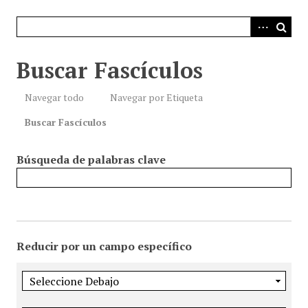
i
n
c
i
Buscar Fascículos
p
a
Navegar todo
Navegar por Etiqueta
l
Buscar Fascículos
Búsqueda de palabras clave
Reducir por un campo específico