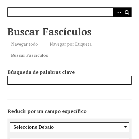
i
n
c
i
Buscar Fascículos
p
a
Navegar todo
Navegar por Etiqueta
l
Buscar Fascículos
Búsqueda de palabras clave
Reducir por un campo específico