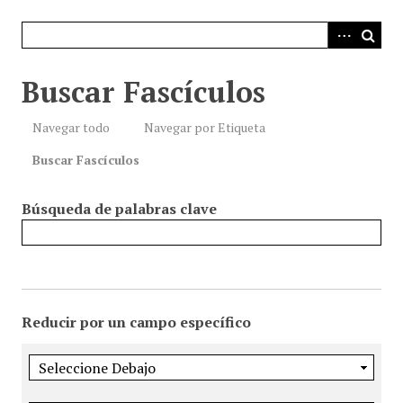
i
n
c
i
Buscar Fascículos
p
a
Navegar todo
Navegar por Etiqueta
l
Buscar Fascículos
Búsqueda de palabras clave
Reducir por un campo específico