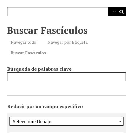
i
n
c
i
Buscar Fascículos
p
a
Navegar todo
Navegar por Etiqueta
l
Buscar Fascículos
Búsqueda de palabras clave
Reducir por un campo específico