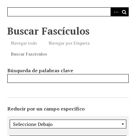
i
n
c
i
Buscar Fascículos
p
a
Navegar todo
Navegar por Etiqueta
l
Buscar Fascículos
Búsqueda de palabras clave
Reducir por un campo específico