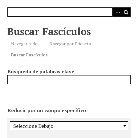
i
n
c
i
Buscar Fascículos
p
a
Navegar todo
Navegar por Etiqueta
l
Buscar Fascículos
Búsqueda de palabras clave
Reducir por un campo específico