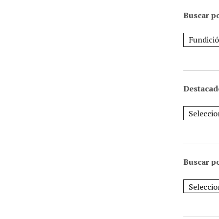
Buscar po
Destacad
Buscar p