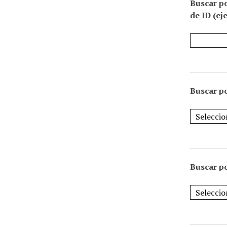
Buscar p
de ID (ej
Buscar po
Buscar po