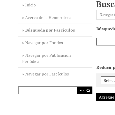
Busc
i
Inicio
n
Navegar 
c
Acerca de la Hemeroteca
i
Búsqueda
p
Búsqueda por Fascículos
a
l
Navegar por Fondos
Navegar por Publicación
Periódica
Reducir 
Navegar por Fascículos
Agregue