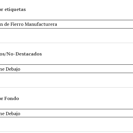
r etiquetas
os/No-Destacados
or Fondo