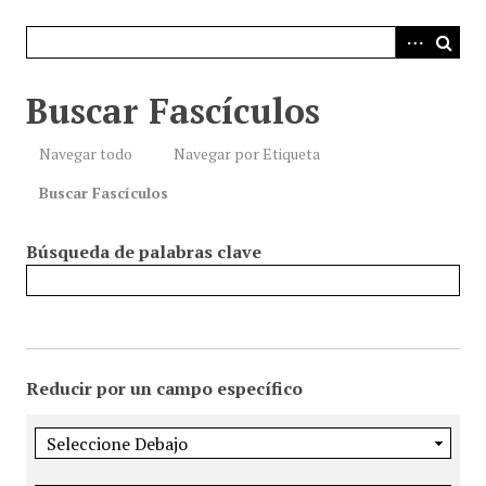
i
n
c
i
Buscar Fascículos
p
a
Navegar todo
Navegar por Etiqueta
l
Buscar Fascículos
Búsqueda de palabras clave
Reducir por un campo específico