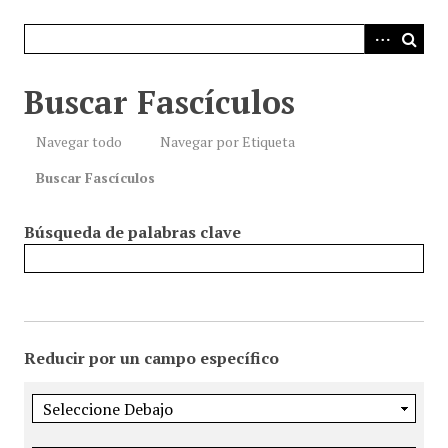
i
n
c
i
Buscar Fascículos
p
a
Navegar todo
Navegar por Etiqueta
l
Buscar Fascículos
Búsqueda de palabras clave
Reducir por un campo específico