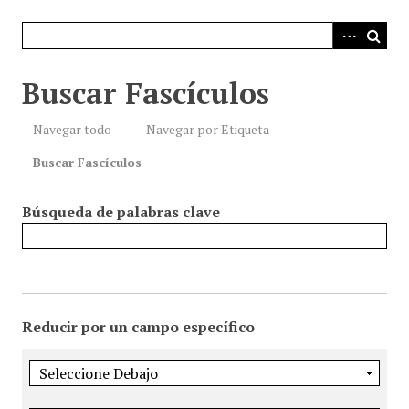
i
n
c
i
Buscar Fascículos
p
a
Navegar todo
Navegar por Etiqueta
l
Buscar Fascículos
Búsqueda de palabras clave
Reducir por un campo específico