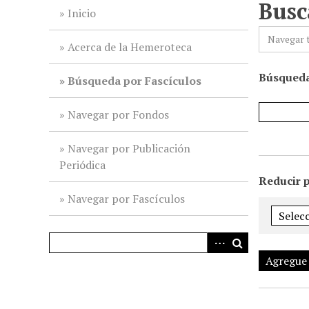
Busc
i
Inicio
n
Navegar 
c
Acerca de la Hemeroteca
i
Búsqueda
p
Búsqueda por Fascículos
a
l
Navegar por Fondos
Navegar por Publicación
Periódica
Reducir 
Navegar por Fascículos
Agregue