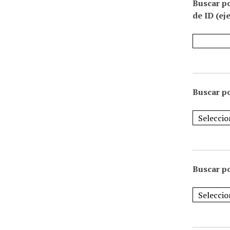
Buscar p
de ID (ej
Buscar po
Buscar po