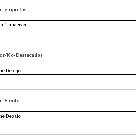
r etiquetas
os/No-Destacados
or Fondo