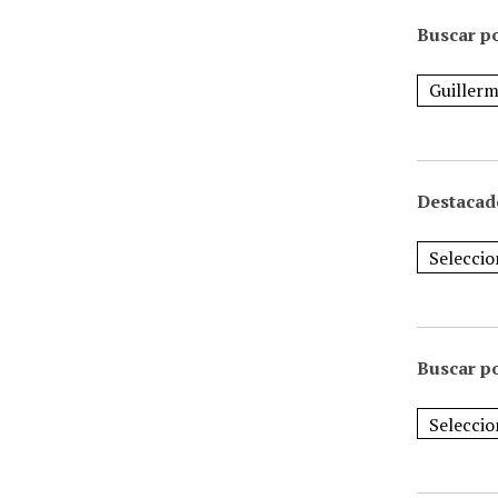
Buscar po
Destacad
Buscar p