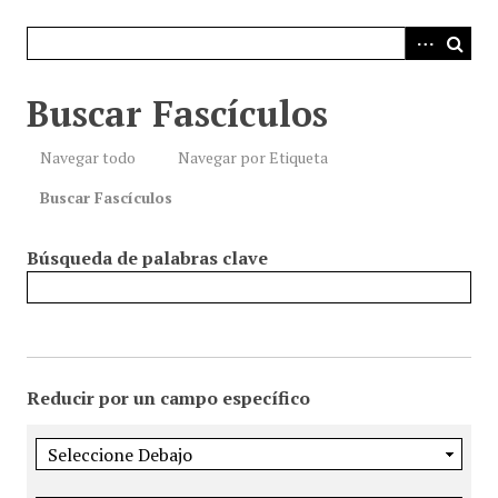
i
n
c
i
Buscar Fascículos
p
a
Navegar todo
Navegar por Etiqueta
l
Buscar Fascículos
Búsqueda de palabras clave
Reducir por un campo específico