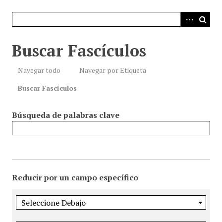
i
n
c
i
Buscar Fascículos
p
a
Navegar todo
Navegar por Etiqueta
l
Buscar Fascículos
Búsqueda de palabras clave
Reducir por un campo específico