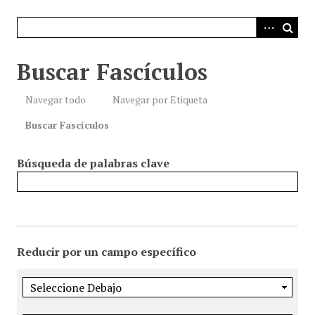
i
n
c
i
Buscar Fascículos
p
a
Navegar todo
Navegar por Etiqueta
l
Buscar Fascículos
Búsqueda de palabras clave
Reducir por un campo específico