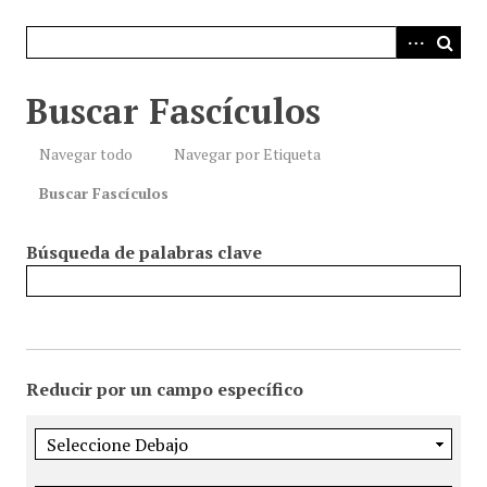
i
n
c
i
Buscar Fascículos
p
a
Navegar todo
Navegar por Etiqueta
l
Buscar Fascículos
Búsqueda de palabras clave
Reducir por un campo específico