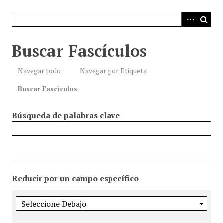
i
n
c
i
Buscar Fascículos
p
a
Navegar todo
Navegar por Etiqueta
l
Buscar Fascículos
Búsqueda de palabras clave
Reducir por un campo específico