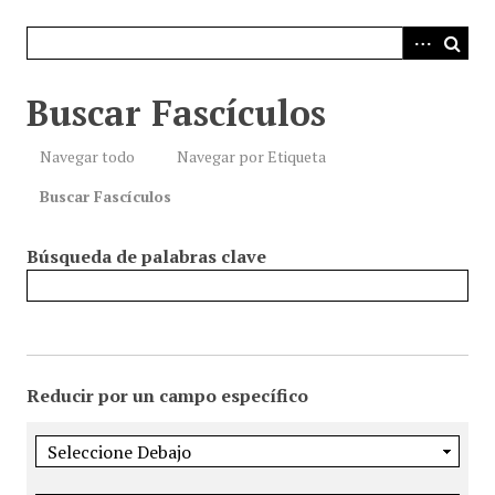
i
n
c
i
Buscar Fascículos
p
a
Navegar todo
Navegar por Etiqueta
l
Buscar Fascículos
Búsqueda de palabras clave
Reducir por un campo específico