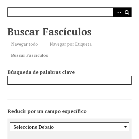
i
n
c
i
Buscar Fascículos
p
a
Navegar todo
Navegar por Etiqueta
l
Buscar Fascículos
Búsqueda de palabras clave
Reducir por un campo específico