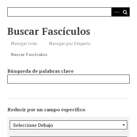
i
n
c
i
Buscar Fascículos
p
a
Navegar todo
Navegar por Etiqueta
l
Buscar Fascículos
Búsqueda de palabras clave
Reducir por un campo específico