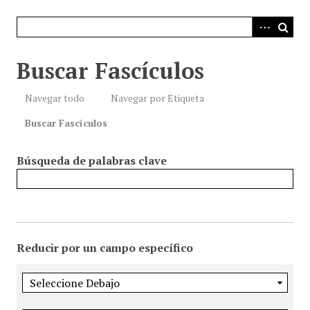
i
n
c
i
Buscar Fascículos
p
a
Navegar todo
Navegar por Etiqueta
l
Buscar Fascículos
Búsqueda de palabras clave
Reducir por un campo específico