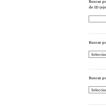
Buscar p
de ID (ej
Buscar po
Buscar po