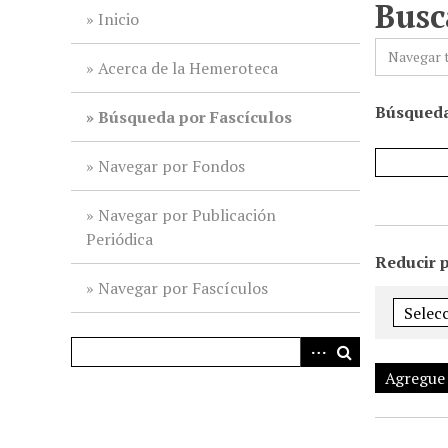
Busc
i
Inicio
n
Navegar 
c
Acerca de la Hemeroteca
i
Búsqueda
p
Búsqueda por Fascículos
a
l
Navegar por Fondos
Navegar por Publicación
Periódica
Reducir 
Navegar por Fascículos
Agregue