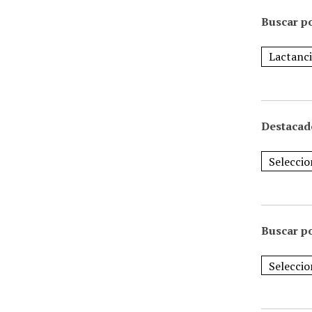
Buscar po
Destacad
Buscar p