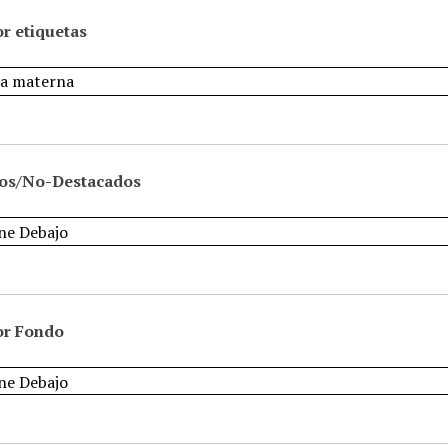
r etiquetas
os/No-Destacados
or Fondo