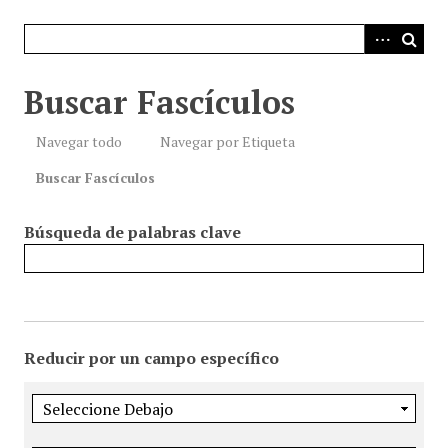
i
n
c
i
Buscar Fascículos
p
a
Navegar todo
Navegar por Etiqueta
l
Buscar Fascículos
Búsqueda de palabras clave
Reducir por un campo específico