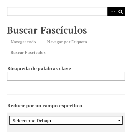
i
n
c
i
Buscar Fascículos
p
a
Navegar todo
Navegar por Etiqueta
l
Buscar Fascículos
Búsqueda de palabras clave
Reducir por un campo específico