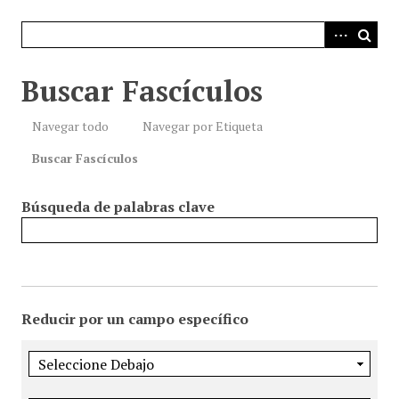
i
n
c
i
Buscar Fascículos
p
a
Navegar todo
Navegar por Etiqueta
l
Buscar Fascículos
Búsqueda de palabras clave
Reducir por un campo específico