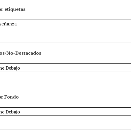
r etiquetas
os/No-Destacados
or Fondo