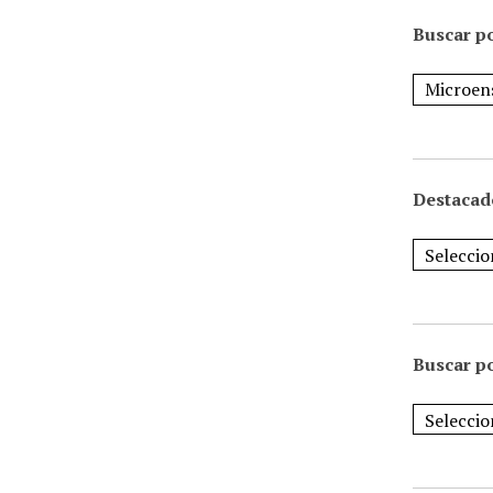
Buscar po
Destacad
Buscar p