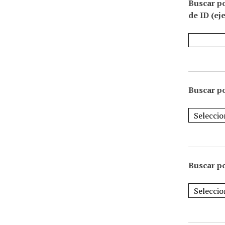
Buscar p
de ID (ej
Buscar po
Buscar po