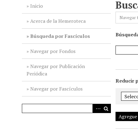
Busc
i
Inicio
n
Navegar 
c
Acerca de la Hemeroteca
i
Búsqueda
p
Búsqueda por Fascículos
a
l
Navegar por Fondos
Navegar por Publicación
Periódica
Reducir 
Navegar por Fascículos
Agregue