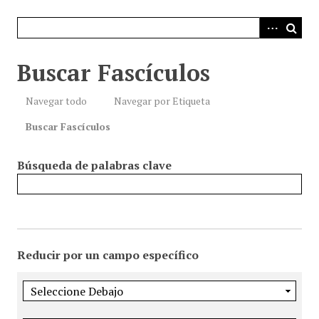
i
n
c
i
Buscar Fascículos
p
a
Navegar todo
Navegar por Etiqueta
l
Buscar Fascículos
Búsqueda de palabras clave
Reducir por un campo específico