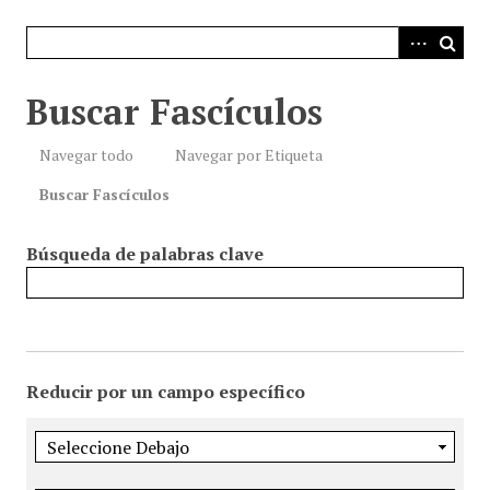
i
n
c
i
Buscar Fascículos
p
a
Navegar todo
Navegar por Etiqueta
l
Buscar Fascículos
Búsqueda de palabras clave
Reducir por un campo específico