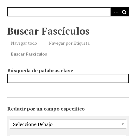
i
n
c
i
Buscar Fascículos
p
a
Navegar todo
Navegar por Etiqueta
l
Buscar Fascículos
Búsqueda de palabras clave
Reducir por un campo específico