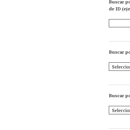
Buscar p
de ID (ej
Buscar po
Buscar po