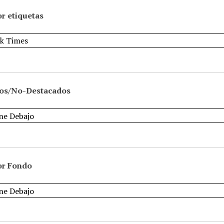
r etiquetas
os/No-Destacados
or Fondo