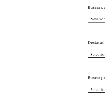
Buscar po
Destacad
Buscar p