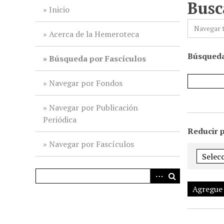
Busc
i
Inicio
n
Navegar 
c
Acerca de la Hemeroteca
i
Búsqueda
p
Búsqueda por Fascículos
a
l
Navegar por Fondos
Navegar por Publicación
Periódica
Reducir 
Navegar por Fascículos
Agregue