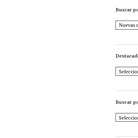
Buscar po
Destacad
Buscar p