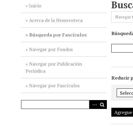
Busc
i
Inicio
n
Navegar 
c
Acerca de la Hemeroteca
i
Búsqueda
p
Búsqueda por Fascículos
a
l
Navegar por Fondos
Navegar por Publicación
Periódica
Reducir 
Navegar por Fascículos
Agregue