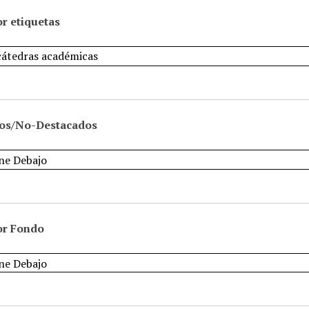
r etiquetas
os/No-Destacados
or Fondo