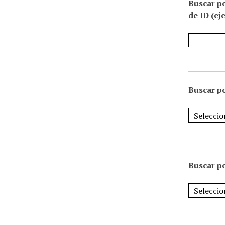
Buscar p
de ID (ej
Buscar po
Buscar po