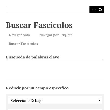
i
n
c
i
Buscar Fascículos
p
a
Navegar todo
Navegar por Etiqueta
l
Buscar Fascículos
Búsqueda de palabras clave
Reducir por un campo específico