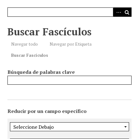
i
n
c
i
Buscar Fascículos
p
a
Navegar todo
Navegar por Etiqueta
l
Buscar Fascículos
Búsqueda de palabras clave
Reducir por un campo específico