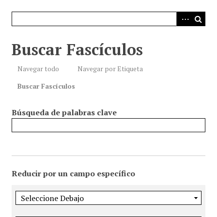
i
n
c
i
Buscar Fascículos
p
a
Navegar todo
Navegar por Etiqueta
l
Buscar Fascículos
Búsqueda de palabras clave
Reducir por un campo específico