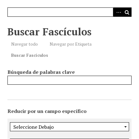
i
n
c
i
Buscar Fascículos
p
a
Navegar todo
Navegar por Etiqueta
l
Buscar Fascículos
Búsqueda de palabras clave
Reducir por un campo específico