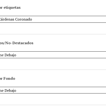
r etiquetas
os/No-Destacados
or Fondo