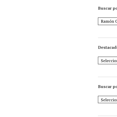
Buscar po
Destacad
Buscar p