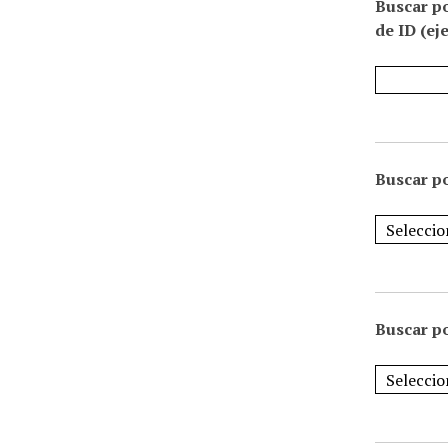
Buscar p
de ID (ej
Buscar po
Buscar po