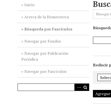
Busc
i
Inicio
n
Navegar 
c
Acerca de la Hemeroteca
i
Búsqueda
p
Búsqueda por Fascículos
a
l
Navegar por Fondos
Navegar por Publicación
Periódica
Reducir 
Navegar por Fascículos
Agregue