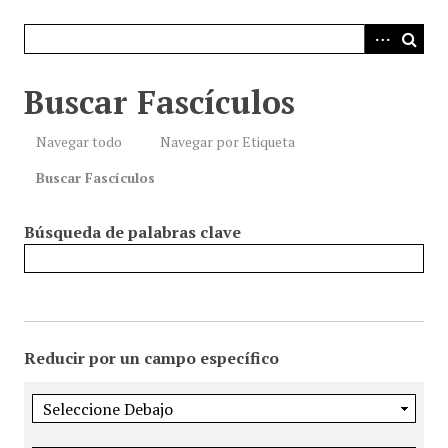
i
n
c
i
Buscar Fascículos
p
a
Navegar todo
Navegar por Etiqueta
l
Buscar Fascículos
Búsqueda de palabras clave
Reducir por un campo específico