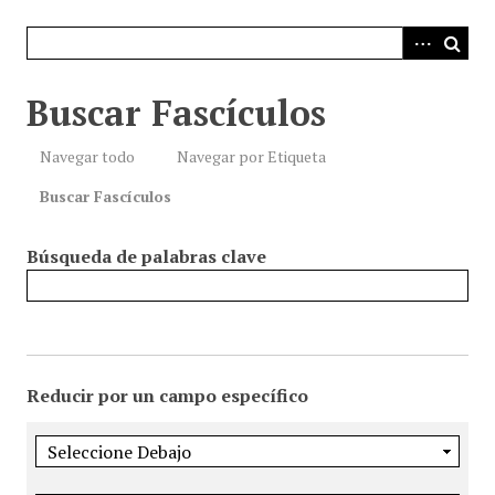
i
n
c
i
Buscar Fascículos
p
a
Navegar todo
Navegar por Etiqueta
l
Buscar Fascículos
Búsqueda de palabras clave
Reducir por un campo específico