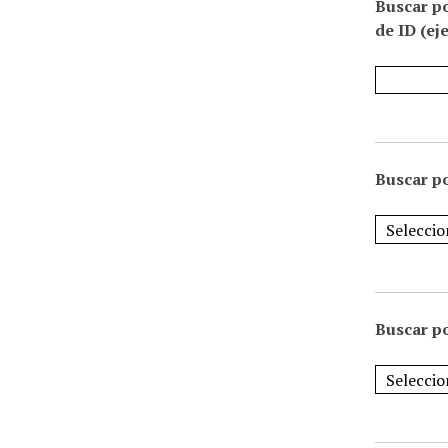
Buscar p
de ID (ej
Buscar po
Buscar po