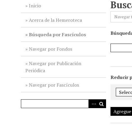
Busc
i
Inicio
n
Navegar 
c
Acerca de la Hemeroteca
i
Búsqueda
p
Búsqueda por Fascículos
a
l
Navegar por Fondos
Navegar por Publicación
Periódica
Reducir 
Navegar por Fascículos
Agregue