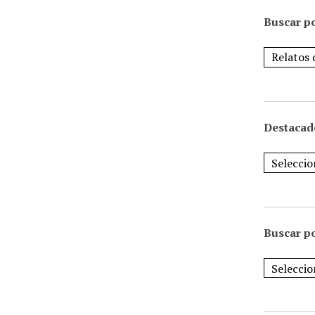
Buscar po
Destacad
Buscar p