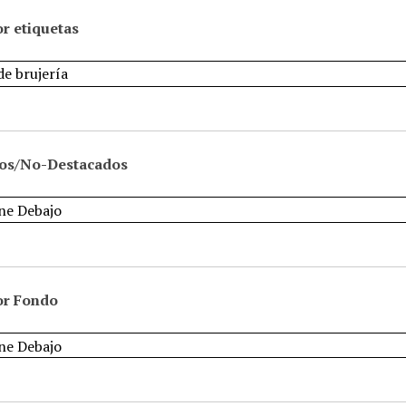
r etiquetas
os/No-Destacados
or Fondo