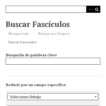
i
n
c
i
Buscar Fascículos
p
a
Navegar todo
Navegar por Etiqueta
l
Buscar Fascículos
Búsqueda de palabras clave
Reducir por un campo específico