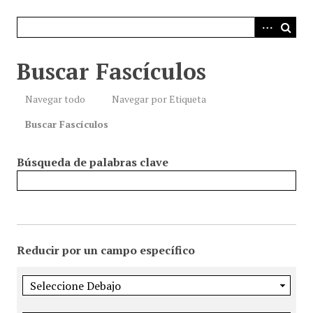
i
n
c
i
Buscar Fascículos
p
a
Navegar todo
Navegar por Etiqueta
l
Buscar Fascículos
Búsqueda de palabras clave
Reducir por un campo específico