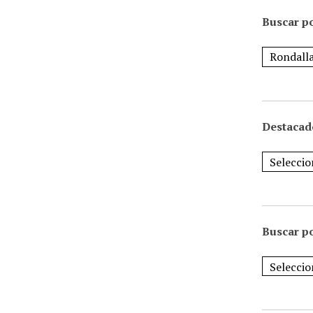
Buscar po
Destacad
Buscar p