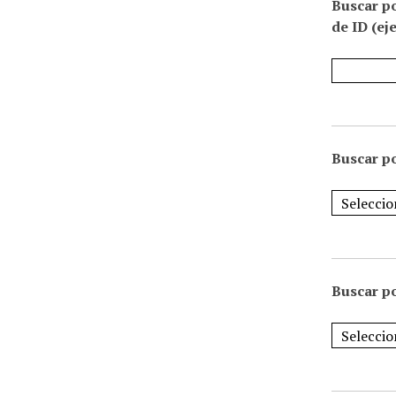
Buscar p
de ID (ej
Buscar po
Buscar po