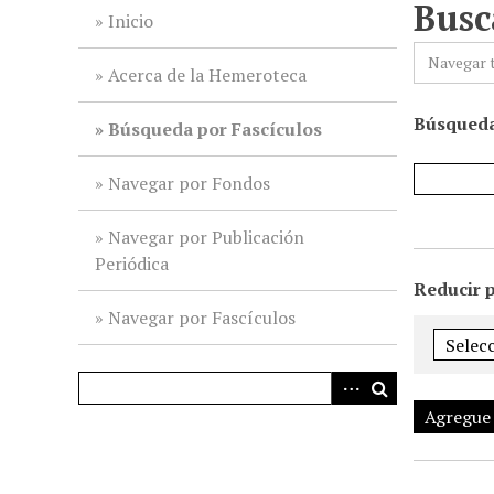
Busc
i
Inicio
n
Navegar 
c
Acerca de la Hemeroteca
i
Búsqueda
p
Búsqueda por Fascículos
a
l
Navegar por Fondos
Navegar por Publicación
Periódica
Reducir 
Navegar por Fascículos
Agregue