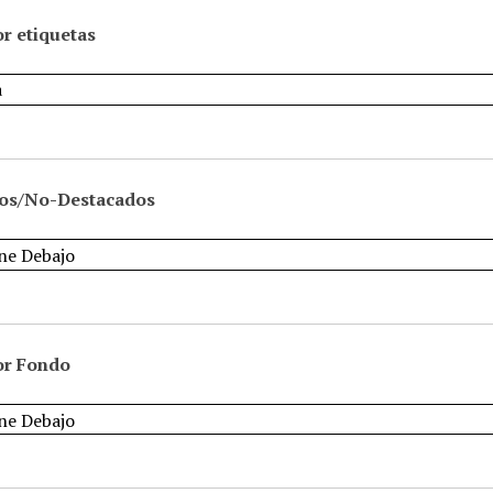
r etiquetas
os/No-Destacados
or Fondo