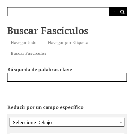
i
n
c
i
Buscar Fascículos
p
a
Navegar todo
Navegar por Etiqueta
l
Buscar Fascículos
Búsqueda de palabras clave
Reducir por un campo específico