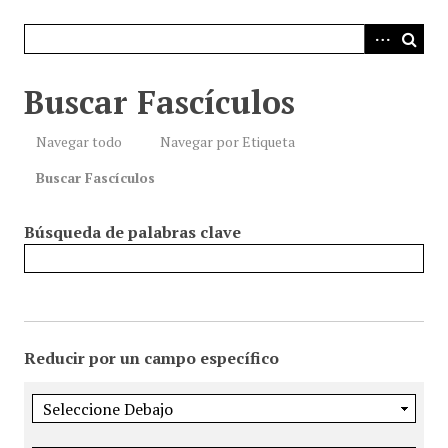
i
n
c
i
Buscar Fascículos
p
a
Navegar todo
Navegar por Etiqueta
l
Buscar Fascículos
Búsqueda de palabras clave
Reducir por un campo específico