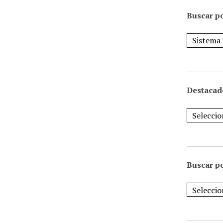
Buscar po
Destacad
Buscar p