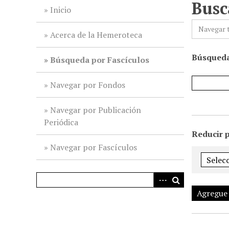
Busc
i
Inicio
n
Navegar 
c
Acerca de la Hemeroteca
i
Búsqueda
p
Búsqueda por Fascículos
a
l
Navegar por Fondos
Navegar por Publicación
Periódica
Reducir 
Navegar por Fascículos
Agregue