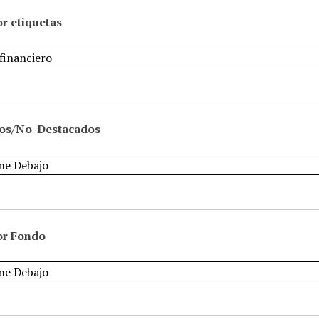
r etiquetas
os/No-Destacados
or Fondo