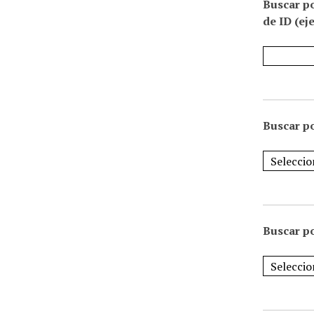
Buscar p
de ID (ej
Buscar po
Buscar po