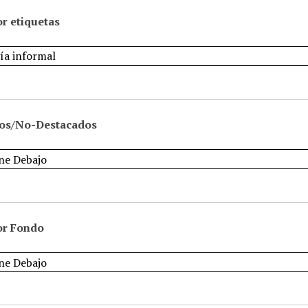
r etiquetas
os/No-Destacados
or Fondo