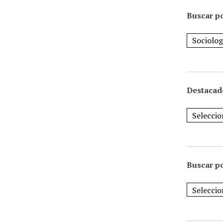
Buscar po
Destacad
Buscar p