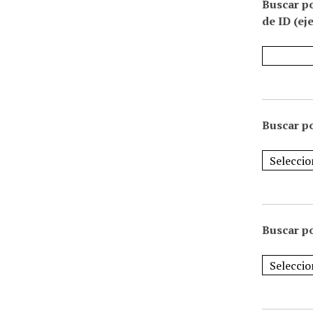
Buscar p
de ID (ej
Buscar po
Buscar po