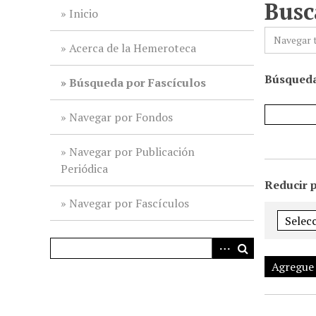
Busc
i
Inicio
n
Navegar 
c
Acerca de la Hemeroteca
i
Búsqueda
p
Búsqueda por Fascículos
a
l
Navegar por Fondos
Navegar por Publicación
Periódica
Reducir 
Navegar por Fascículos
Agregue