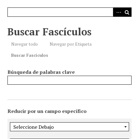
i
n
c
i
Buscar Fascículos
p
a
Navegar todo
Navegar por Etiqueta
l
Buscar Fascículos
Búsqueda de palabras clave
Reducir por un campo específico